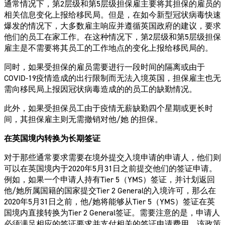
通常情况下，第2层级和第5层级担保雇主要将其担保的雇员的
相关信息变化上报给移民局。但是，在如今新型冠状病毒快速
爆发的情况下，大多数雇主响应并遵循英国政府的建议，要求
他们的员工在家工作。在这种情况下，第2层级和第5层级担保
雇主是不需要将其员工的工作地点的变化上报给移民局的。
同时，如果受担保的雇员需要进行一段时间的隔离或由于
COVID-19疫情造成的出行限制而无法入境英国，担保雇主也无
需向移民局上报因冠状病毒造成的的员工的缺勤情况。
此外，如果受担保员工由于疫情无薪缺勤四个星期或更长时
间，其担保雇主则无需撤销对他/她 的担保。
在英国境内转换为长期签证
对于那些通常要求需要在境外提交入境申请的申请人，他们则
可以在英国境内于2020年5月31日之前提交他们的签证申请。
例如，如果一个申请人持有Tier 5（YMS）签证，并计划返回
他/她所属国籍的国家提交Tier 2 General的入境许可，那么在
2020年5月31日之前，他/她将能够从Tier 5（YMS）签证在英
国境内直接转换为Tier 2 General签证。需要注意的是，申请人
必须满足相应的签证要求并支付相关的签证申请费用。该政策