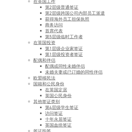
在英国工作
第2层级普通签证
第2层级跨国公司内部员工派遣
获得海外员工担保执照
商务访问
首席代表
第5层级临时工作者
在英国投资
第1层级企业家签证
第1层级投资者签证
配偶和伴侣
配偶或同性未婚伴侣
未婚夫妻或已订婚的同性伴侣
欧盟移民法
国籍和公民身份
在英国定居
英国公民身份
其他签证类别
第4层级学生签证
访问签证
十年永居签证
英国血统签证
签证拒签