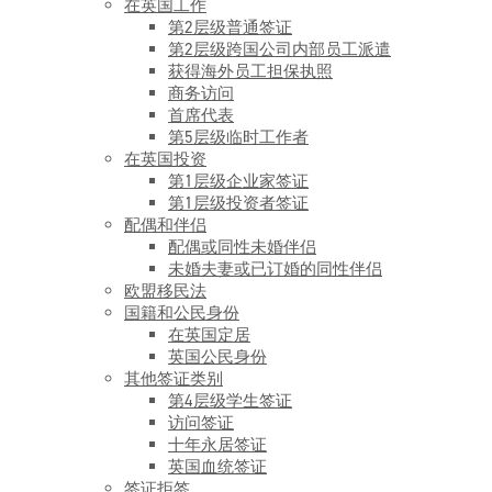
在英国工作
第2层级普通签证
第2层级跨国公司内部员工派遣
获得海外员工担保执照
商务访问
首席代表
第5层级临时工作者
在英国投资
第1层级企业家签证
第1层级投资者签证
配偶和伴侣
配偶或同性未婚伴侣
未婚夫妻或已订婚的同性伴侣
欧盟移民法
国籍和公民身份
在英国定居
英国公民身份
其他签证类别
第4层级学生签证
访问签证
十年永居签证
英国血统签证
签证拒签